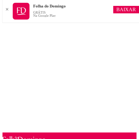
Folha do Domingo
BAIXAR
✕
GRÁTIS
Na Google Play