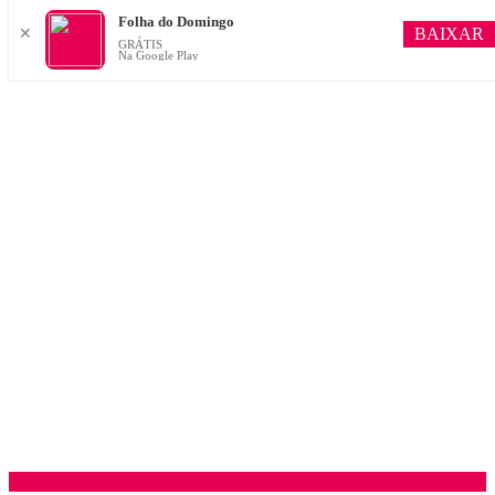
Folha do Domingo
BAIXAR
✕
GRÁTIS
Na Google Play