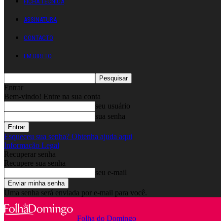
FICHA TÉCNICA
ASSINATURA
CONTACTO
EM DIRETO
Entrar
Bem-vindo! Entre na sua conta
seu usuário
sua senha
Esqueceu sua senha? Obtenha ajuda aqui
Informação Legal
Recuperar senha
Recupere sua senha
seu e-mail
Uma senha será enviada por e-mail para você.
Folha do Domingo