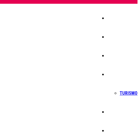
Início
Igreja
Sociedade
Economia
TURISMO
Política
Educação