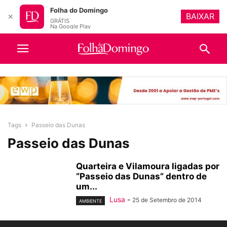
Folha do Domingo
BAIXAR
✕
GRÁTIS
Na Google Play
Tags
Passeio das Dunas
Passeio das Dunas
Quarteira e Vilamoura ligadas por
“Passeio das Dunas” dentro de
um...
Lusa
-
25 de Setembro de 2014
AMBIENTE