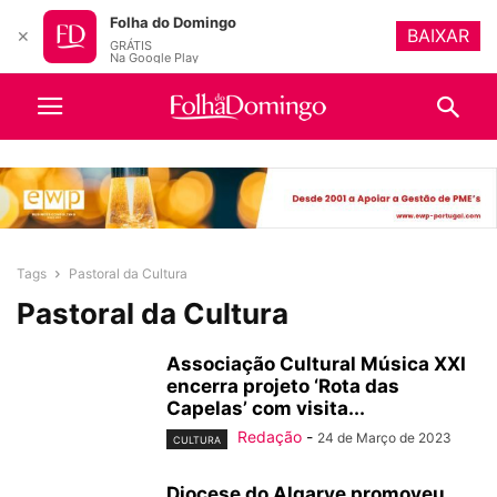
Folha do Domingo
BAIXAR
✕
GRÁTIS
Na Google Play
Tags
Pastoral da Cultura
Pastoral da Cultura
Associação Cultural Música XXI
encerra projeto ‘Rota das
Capelas’ com visita...
Redação
-
24 de Março de 2023
CULTURA
Diocese do Algarve promoveu