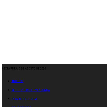
SEXTA-FEIRA, 7 DE AGOSTO DE 2026
ANO: CXII
DIRETOR: SAMUEL MENDONÇA
ESTATUTO EDITORIAL