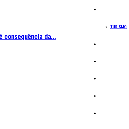
Economia
TURISMO
é consequência da...
Política
Educação
Cultura
Ambiente
Desporto