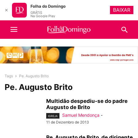
Folha do Domingo
BAIXAR
✕
GRÁTIS
Na Google Play
Tags
Pe. Augusto Brito
Pe. Augusto Brito
Multidão despediu-se do padre
Augusto de Brito
Samuel Mendonça
-
IGREJA
11 de Dezembro de 2013
Pe. Augusto de Brito, de dirigente