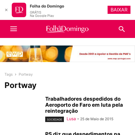
Folha do Domingo
BAIXAR
✕
GRÁTIS
Na Google Play
Tags
Portway
Portway
Trabalhadores despedidos do
Aeroporto de Faro em luta pela
reintegração
Lusa
-
25 de Maio de 2015
SOCIEDADE
PS diz que despedimentos na