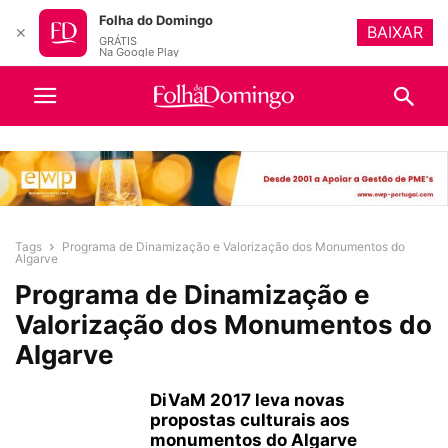
Folha do Domingo
BAIXAR
✕
GRÁTIS
Na Google Play
Tags
Programa de Dinamização e Valorização dos Monumentos do
Algarve
Programa de Dinamização e
Valorização dos Monumentos do
Algarve
DiVaM 2017 leva novas
propostas culturais aos
monumentos do Algarve