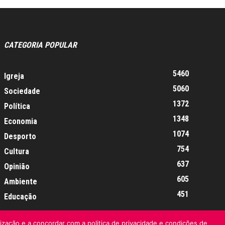
CATEGORIA POPULAR
5460
Igreja
5060
Sociedade
1372
Política
1348
Economia
1074
Desporto
754
Cultura
637
Opinião
605
Ambiente
451
Educação
lização e a concordar com a politica de privacidade e condições de