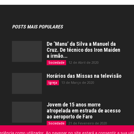
POSTS MAIS POPULARES
De ‘Manu’ da Silva a Manuel da
Cruz. De técnico dos Iron Maiden
a irmão...
12 de Abril de 2020
Sociedade
Horários das Missas na televisão
13 de Março de 2020
Igreja
Jovem de 15 anos morre
atropelada em estrada de acesso
ao aeroporto de Faro
21 de Fevereiro de 2020
Sociedade
riência como utilizador. Ao navegar no site estará a consentir a sua uti