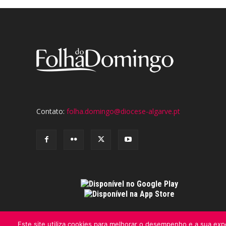
Contato:
folha.domingo@diocese-algarve.pt
Este site utiliza cookies para melhorar o desempenho e a sua expe