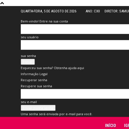
QUARTA-FEIRA, 5 DE AGOSTO DE 2026
ANO: CXII
DIRETOR: SAM
Bem-vindo! Entre na sua conta
seu usuário
sua senha
Esqueceu sua senha? Obtenha ajuda aqui
Informação Legal
Recuperar senha
Recupere sua senha
seu e-mail
Uma senha será enviada por e-mail para você.
Folha
INÍCIO
IG