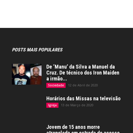
POSTS MAIS POPULARES
De ‘Manu’ da Silva a Manuel da
Cruz. De técnico dos Iron Maiden
a irmão...
12 de Abril de 2020
Sociedade
Horários das Missas na televisão
13 de Março de 2020
Igreja
Jovem de 15 anos morre
atropelada em estrada de acesso