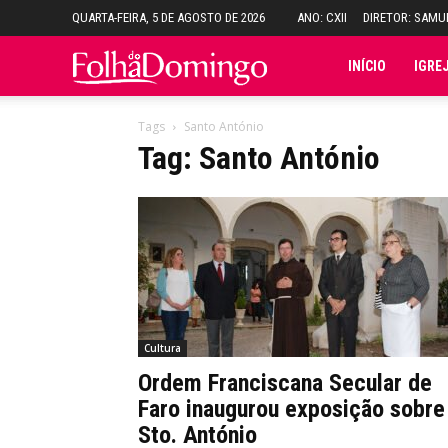
QUARTA-FEIRA, 5 DE AGOSTO DE 2026
ANO: CXII
DIRETOR: SAM
Folha
INÍCIO
IGRE
do
Tags
Santo António
Tag: Santo António
Domingo
Cultura
Ordem Franciscana Secular de
Faro inaugurou exposição sobre
Sto. António