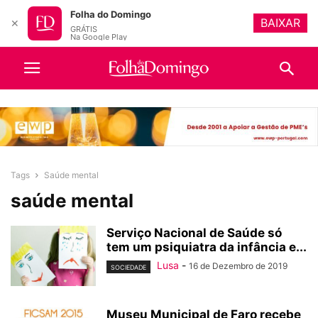
Folha do Domingo
BAIXAR
✕
GRÁTIS
Na Google Play
Tags
Saúde mental
saúde mental
Serviço Nacional de Saúde só
tem um psiquiatra da infância e...
Lusa
-
16 de Dezembro de 2019
SOCIEDADE
Museu Municipal de Faro recebe