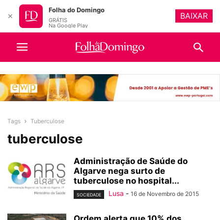
Folha do Domingo
BAIXAR
✕
GRÁTIS
Na Google Play
Tags
Tuberculose
tuberculose
Administração de Saúde do
Algarve nega surto de
tuberculose no hospital...
Lusa
-
16 de Novembro de 2015
SOCIEDADE
Ordem alerta que 10% dos