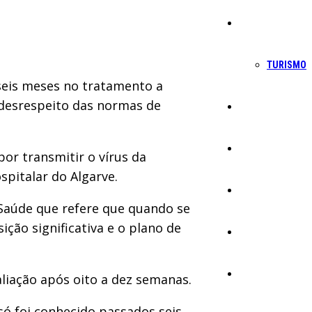
Economia
TURISMO
seis meses no tratamento a
o desrespeito das normas de
Política
Educação
r transmitir o vírus da
spitalar do Algarve.
Cultura
 Saúde que refere que quando se
ção significativa e o plano de
Ambiente
Desporto
liação após oito a dez semanas.
só foi conhecido passados seis