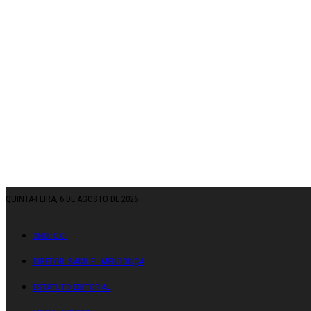
QUINTA-FEIRA, 6 DE AGOSTO DE 2026
ANO: CXII
DIRETOR: SAMUEL MENDONÇA
ESTATUTO EDITORIAL