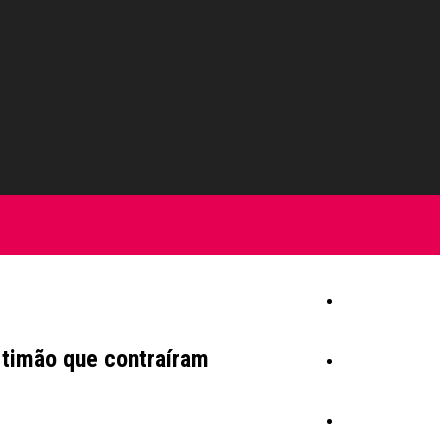
Início
rtimão que contraíram
Igreja
Sociedade