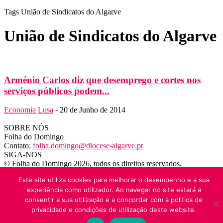
Tags
União de Sindicatos do Algarve
União de Sindicatos do Algarve
Arménio Carlos diz que desemprego e cortes nos
serviços públicos podem...
Economia
Lusa
-
20 de Junho de 2014
SOBRE NÓS
Folha do Domingo
Contato:
folha.domingo@diocese-algarve.pt
SIGA-NOS
© Folha do Domingo 2026, todos os direitos reservados.
Este site utiliza cookies para melhorar o desempenho e a sua
experiência como utilizador. Ao navegar no site estará a
consentir a sua utilização e a concordar com a politica de
privacidade e condições de utilização deste website.