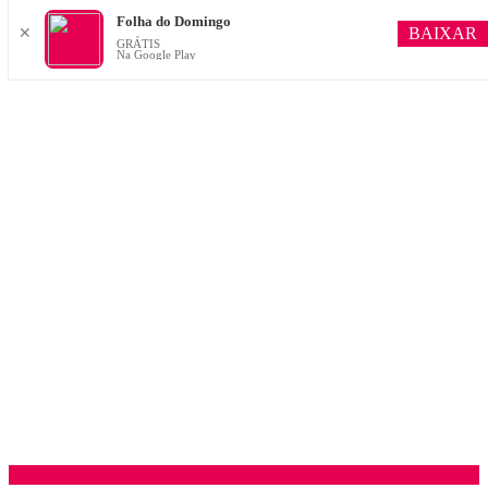
Folha do Domingo
BAIXAR
✕
GRÁTIS
Na Google Play