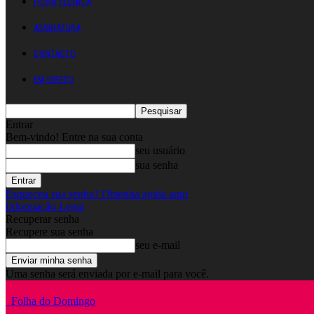
FICHA TÉCNICA
ASSINATURA
CONTACTO
EM DIRETO
Entrar
Bem-vindo! Entre na sua conta
seu usuário
sua senha
Esqueceu sua senha? Obtenha ajuda aqui
Informação Legal
Recuperar senha
Recupere sua senha
seu e-mail
Uma senha será enviada por e-mail para você.
Folha do Domingo