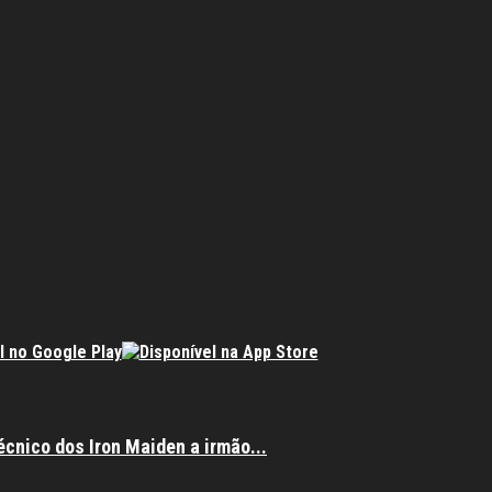
écnico dos Iron Maiden a irmão...