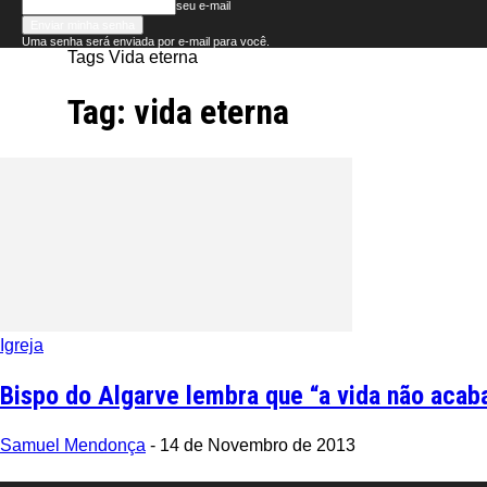
seu e-mail
Uma senha será enviada por e-mail para você.
Tags
Vida eterna
Folha
Tag: vida eterna
do
Domingo
Igreja
Bispo do Algarve lembra que “a vida não aca
Samuel Mendonça
-
14 de Novembro de 2013