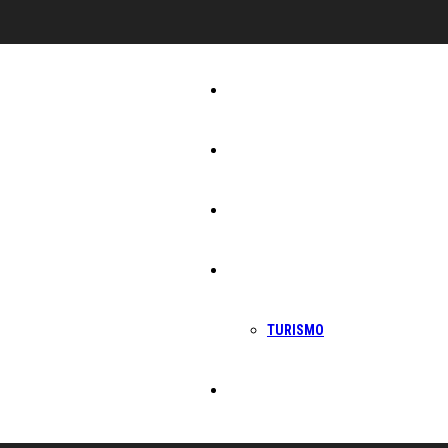
Início
Igreja
Sociedade
Economia
TURISMO
Política