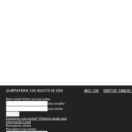
QUARTA-FEIRA, 5 DE AGOSTO DE 2026
ANO: CXII
DIRETOR: SAMUE
Bem-vindo! Entre na sua conta
seu usuário
sua senha
Esqueceu sua senha? Obtenha ajuda aqui
Informação Legal
Recuperar senha
Recupere sua senha