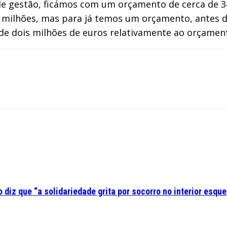
de gestão, ficámos com um orçamento de cerca de 34
 milhões, mas para já temos um orçamento, antes da
de dois milhões de euros relativamente ao orçament
diz que “a solidariedade grita por socorro no interior esque