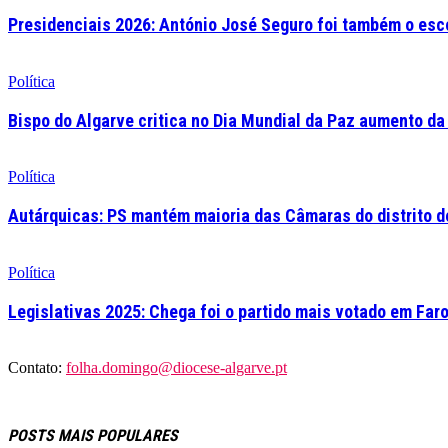
Presidenciais 2026: António José Seguro foi também o esc
Política
Bispo do Algarve critica no Dia Mundial da Paz aumento da
Política
Autárquicas: PS mantém maioria das Câmaras do distrito de
Política
Legislativas 2025: Chega foi o partido mais votado em Far
Contato:
folha.domingo@diocese-algarve.pt
POSTS MAIS POPULARES