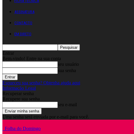
FICHA TÉCNICA
ASSINATURA
CONTACTO
EM DIRETO
Entrar
Bem-vindo! Entre na sua conta
seu usuário
sua senha
Esqueceu sua senha? Obtenha ajuda aqui
Informação Legal
Recuperar senha
Recupere sua senha
seu e-mail
Uma senha será enviada por e-mail para você.
Folha do Domingo