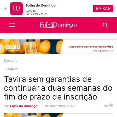
Folha do Domingo
BAIXAR
✕
GRÁTIS
Na Google Play
Desporto
Desporto
Tavira sem garantias de
continuar a duas semanas do
fim do prazo de inscrição
50
Por
Folha do Domingo
-
15 de Novembro de 2010