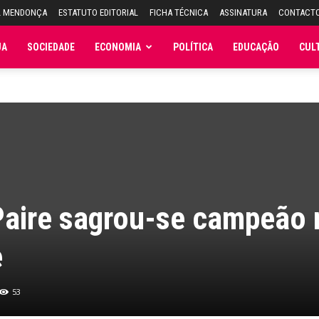
L MENDONÇA
ESTATUTO EDITORIAL
FICHA TÉCNICA
ASSINATURA
CONTACT
JA
SOCIEDADE
ECONOMIA
POLÍTICA
EDUCAÇÃO
CUL
Paire sagrou-se campeão 
e
53