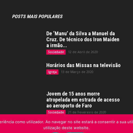
POSTS MAIS POPULARES
De ‘Manu’ da Silva a Manuel da
Cruz. De técnico dos Iron Maiden
a irmão...
12 de Abril de 2020
Sociedade
Horários das Missas na televisão
13 de Março de 2020
Igreja
Jovem de 15 anos morre
atropelada em estrada de acesso
ao aeroporto de Faro
21 de Fevereiro de 2020
Sociedade
riência como utilizador. Ao navegar no site estará a consentir a sua uti
utilização deste website.