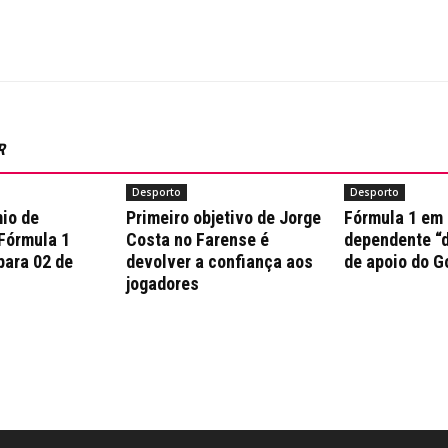
R
Desporto
Desporto
io de
Primeiro objetivo de Jorge
Fórmula 1 em
 Fórmula 1
Costa no Farense é
dependente “d
para 02 de
devolver a confiança aos
de apoio do G
jogadores