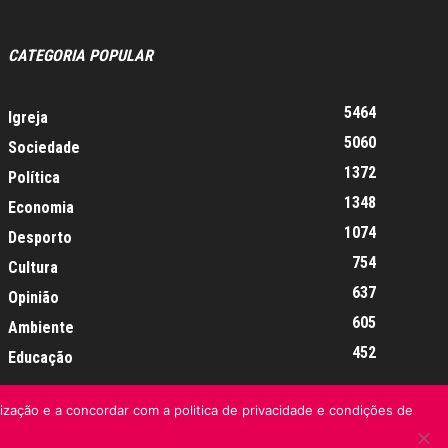
CATEGORIA POPULAR
5464
Igreja
5060
Sociedade
1372
Política
1348
Economia
1074
Desporto
754
Cultura
637
Opinião
605
Ambiente
452
Educação
lização e a concordar com a politica de privacidade e condições de