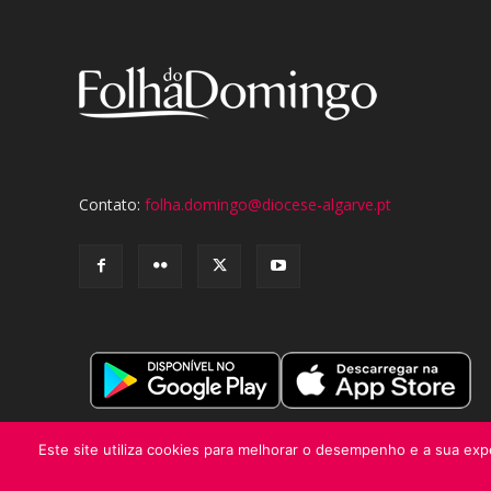
Contato:
folha.domingo@diocese-algarve.pt
Este site utiliza cookies para melhorar o desempenho e a sua expe