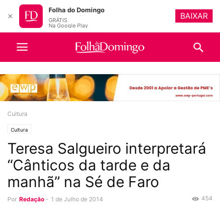
Folha do Domingo
BAIXAR
✕
GRÁTIS
Na Google Play
Cultura
Cultura
Teresa Salgueiro interpretará
“Cânticos da tarde e da
manhã” na Sé de Faro
454
Por
Redação
-
1 de Julho de 2014