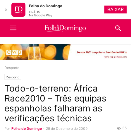
Folha do Domingo
BAIXAR
✕
GRÁTIS
Na Google Play
Desporto
Desporto
Todo-o-terreno: África
Race2010 – Três equipas
espanholas falharam as
verificações técnicas
35
Por
Folha do Domingo
-
29 de Dezembro de 2009