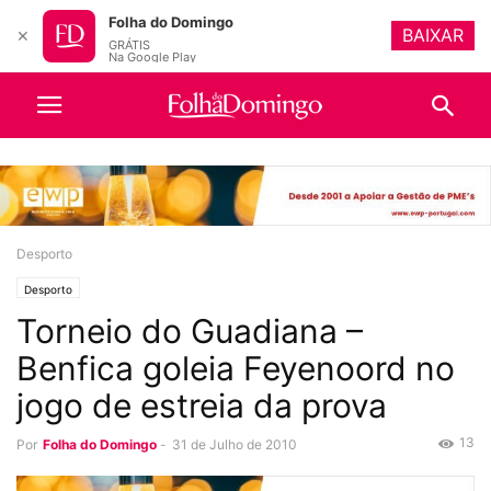
Folha do Domingo
BAIXAR
✕
GRÁTIS
Na Google Play
Desporto
Desporto
Torneio do Guadiana –
Benfica goleia Feyenoord no
jogo de estreia da prova
13
Por
Folha do Domingo
-
31 de Julho de 2010