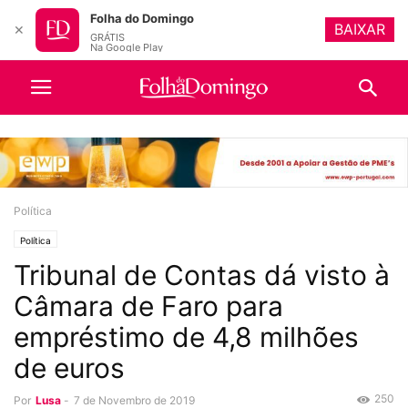
Folha do Domingo
BAIXAR
✕
GRÁTIS
Na Google Play
Política
Política
Tribunal de Contas dá visto à
Câmara de Faro para
empréstimo de 4,8 milhões
de euros
250
Por
Lusa
-
7 de Novembro de 2019