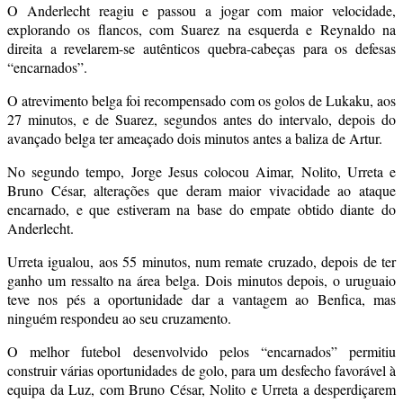
O Anderlecht reagiu e passou a jogar com maior velocidade,
explorando os flancos, com Suarez na esquerda e Reynaldo na
direita a revelarem-se autênticos quebra-cabeças para os defesas
“encarnados”.
O atrevimento belga foi recompensado com os golos de Lukaku, aos
27 minutos, e de Suarez, segundos antes do intervalo, depois do
avançado belga ter ameaçado dois minutos antes a baliza de Artur.
No segundo tempo, Jorge Jesus colocou Aimar, Nolito, Urreta e
Bruno César, alterações que deram maior vivacidade ao ataque
encarnado, e que estiveram na base do empate obtido diante do
Anderlecht.
Urreta igualou, aos 55 minutos, num remate cruzado, depois de ter
ganho um ressalto na área belga. Dois minutos depois, o uruguaio
teve nos pés a oportunidade dar a vantagem ao Benfica, mas
ninguém respondeu ao seu cruzamento.
O melhor futebol desenvolvido pelos “encarnados” permitiu
construir várias oportunidades de golo, para um desfecho favorável à
equipa da Luz, com Bruno César, Nolito e Urreta a desperdiçarem