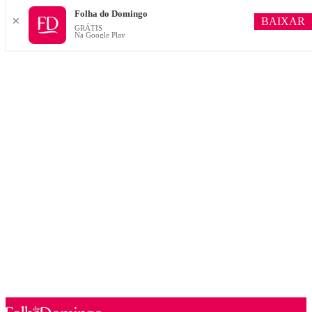
Folha do Domingo
BAIXAR
✕
GRÁTIS
Na Google Play