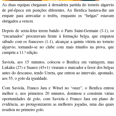
As duas equipas chegaram à derradeira partida do torneio algarvio
de pré-época em posições diferentes. Ao Benfica bastava-lhe um
empate para arrecadar o troféu, enquanto os “belgas” estavam
obrigados a vencer.
Depois de sexta-feira terem batido o Paris Saint-Germain (3-1), os
“encarnados” procuravam frente à formação belga, que empatou
sábado com os franceses (1-1), alcançar a quinta vitória no torneio
algarvio, tornando-se no clube com mais triunfos na prova, que
cumpriu a 11.ª edição.
Saviola, aos 15 minutos, colocou o Benfica em vantagem, mas
Lukaku (27) e Suarez (45+1) viraram o marcador a favor dos belgas
antes do descanso, tendo Urreta, que entrou ao intervalo, apontado,
aos 55, o golo da igualdade.
Com Saviola, Franco Jara e Witsel no “onze”, o Benfica entrou
melhor e, nos primeiros 20 minutos, dominou e construiu várias
oportunidades de golo, com Saviola e Franco Jara em plano de
evidência, ao protagonizarem as melhores jogadas, uma das quais
resultou no primeiro golo.