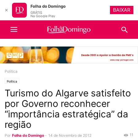
Folha do Domingo
BAIXAR
✕
GRÁTIS
Na Google Play
Política
Política
Turismo do Algarve satisfeito
por Governo reconhecer
“importância estratégica” da
região
11
Por
Folha do Domingo
-
14 de Novembro de 2012