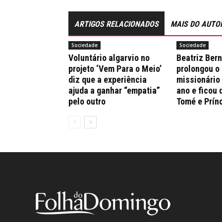
ARTIGOS RELACIONADOS
MAIS DO AUTO
Sociedade
Sociedade
Voluntário algarvio no
Beatriz Ber
projeto ‘Vem Para o Meio’
prolongou o
diz que a experiência
missionário
ajuda a ganhar “empatia”
ano e ficou 
pelo outro
Tomé e Prín