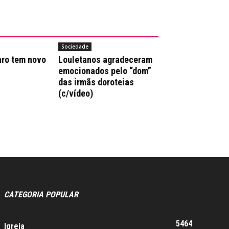
Sociedade
aro tem novo
Louletanos agradeceram
emocionados pelo “dom”
das irmãs doroteias
(c/vídeo)
CATEGORIA POPULAR
5464
Igreja