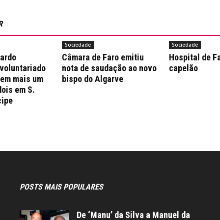
R
Sociedade
Sociedade
nardo
Câmara de Faro emitiu
Hospital de F
 voluntariado
nota de saudação ao novo
capelão
 em mais um
bispo do Algarve
dois em S.
cipe
POSTS MAIS POPULARES
De ‘Manu’ da Silva a Manuel da