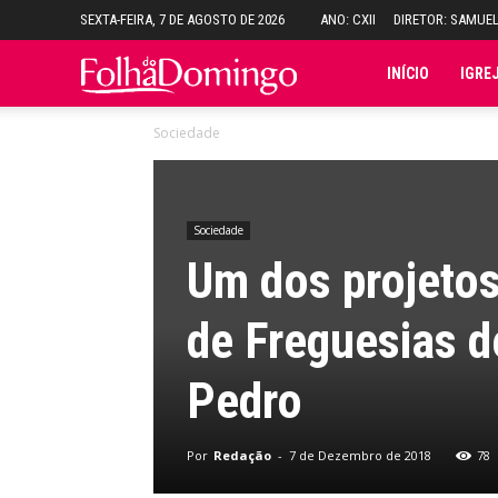
SEXTA-FEIRA, 7 DE AGOSTO DE 2026
ANO: CXII
DIRETOR: SAMUE
Folha
INÍCIO
IGRE
Sociedade
do
Domingo
Sociedade
Um dos projeto
de Freguesias d
Pedro
Por
Redação
-
7 de Dezembro de 2018
78