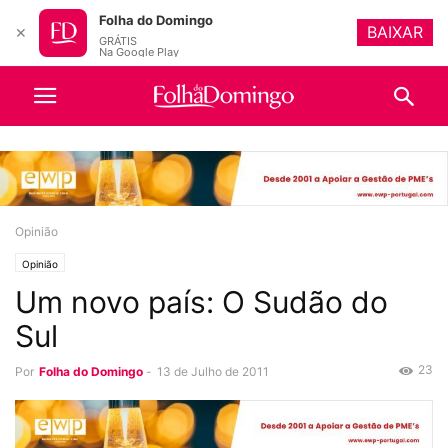
Folha do Domingo
BAIXAR
✕
GRÁTIS
Na Google Play
Opinião
Opinião
Um novo país: O Sudão do
Sul
23
Por
Folha do Domingo
-
13 de Julho de 2011