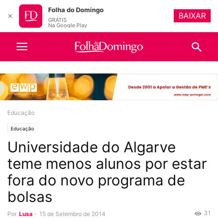
Folha do Domingo
BAIXAR
✕
GRÁTIS
Na Google Play
Educação
Educação
Universidade do Algarve
teme menos alunos por estar
fora do novo programa de
bolsas
31
Por
Lusa
-
15 de Setembro de 2014