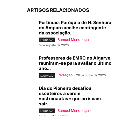
ARTIGOS RELACIONADOS
Portimão: Paróquia de N. Senhora
do Amparo acolhe contingente
da associação...
Samuel Mendonça
-
EDUCAÇÃO
5 de Agosto de 2026
Professores de EMRC no Algarve
reuniram-se para avaliar o último
ano...
Redação
-
29 de Julho de 2026
EDUCAÇÃO
Dia do Pioneiro desafiou
escuteiros a serem
«astronautas» que arriscam
sair...
Samuel Mendonça
-
EDUCAÇÃO