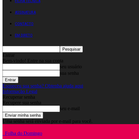
FICHA TÉCNICA
ASSINATURA
CONTACTO
EM DIRETO
Entrar
Bem-vindo! Entre na sua conta
seu usuário
sua senha
Esqueceu sua senha? Obtenha ajuda aqui
Informação Legal
Recuperar senha
Recupere sua senha
seu e-mail
Uma senha será enviada por e-mail para você.
Folha do Domingo