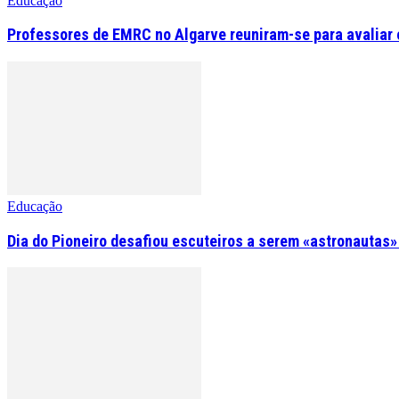
Educação
Professores de EMRC no Algarve reuniram-se para avaliar o
Educação
Dia do Pioneiro desafiou escuteiros a serem «astronautas»