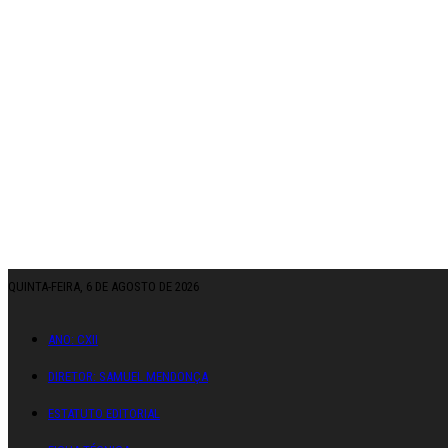
QUINTA-FEIRA, 6 DE AGOSTO DE 2026
ANO: CXII
DIRETOR: SAMUEL MENDONÇA
ESTATUTO EDITORIAL