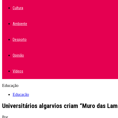
Cultura
Ambiente
Desporto
Opinião
Vídeos
Educação
Educação
Universitários algarvios criam “Muro das La
Por