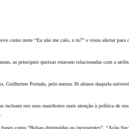
teve como mote “Eu não me calo, e tu?” e visou alertar para 
am, as principais queixas estavam relacionadas com a atrib
o, Guilherme Portada, pelo menos 36 alunos daquela universi
s incluam nos seus manifestos mais atenção à política de ensi
.
frases como “Bolsas diminuídas ou inexistentes”, “Ação Soci