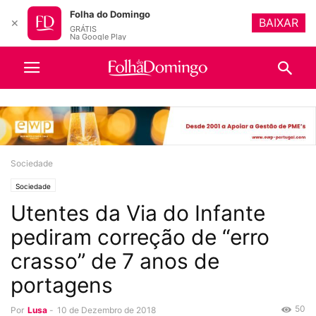
Folha do Domingo
BAIXAR
✕
GRÁTIS
Na Google Play
Sociedade
Sociedade
Utentes da Via do Infante
pediram correção de “erro
crasso” de 7 anos de
portagens
50
Por
Lusa
-
10 de Dezembro de 2018