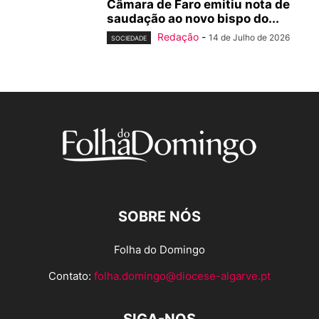
Câmara de Faro emitiu nota de
saudação ao novo bispo do...
Redação
-
14 de Julho de 2026
SOCIEDADE
SOBRE NÓS
Folha do Domingo
Contato:
folha.domingo@diocese-algarve.pt
SIGA-NOS