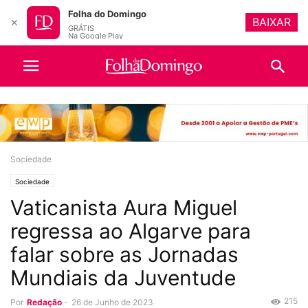
Folha do Domingo
BAIXAR
✕
GRÁTIS
Na Google Play
Sociedade
Sociedade
Vaticanista Aura Miguel
regressa ao Algarve para
falar sobre as Jornadas
Mundiais da Juventude
215
Por
Redação
-
26 de Junho de 2023