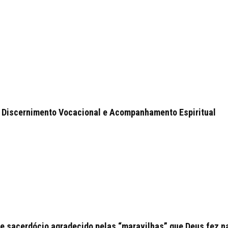
 Discernimento Vocacional e Acompanhamento Espiritual
e sacerdócio agradecido pelas “maravilhas” que Deus fez n