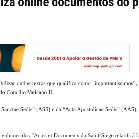
liza online documentos do p
nibilizar online textos que qualifica como "importantíssimos
do Concílio Vaticano II.
 Sanctae Sedis” (ASS) e da “Acta Apostolicae Sedis” (AAS), ou
 volumes dos “Actes et Documents du Saint-Siège relatifs à 