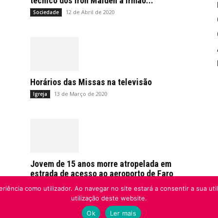
técnico dos Iron Maiden a irmão...
12 de Abril de 2020
Sociedade
Horários das Missas na televisão
13 de Março de 2020
Igreja
Jovem de 15 anos morre atropelada em
estrada de acesso ao aeroporto de Faro
21 de Fevereiro de 2020
Sociedade
riência como utilizador. Ao navegar no site estará a consentir a sua uti
utilização deste website.
Ok
Ler mais