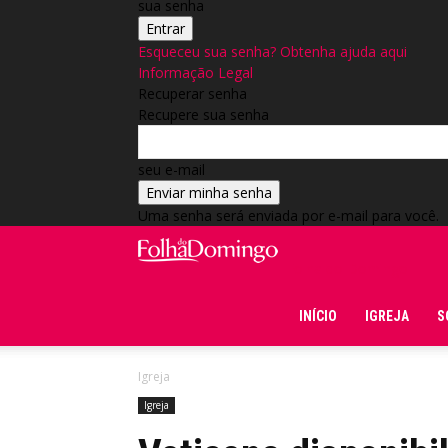
sua senha
Esqueceu sua senha? Obtenha ajuda aqui
Informação Legal
Recuperar senha
Recupere sua senha
seu e-mail
Uma senha será enviada por e-mail para você.
Folha do Domingo
INÍCIO
IGREJA
S
Igreja
Igreja