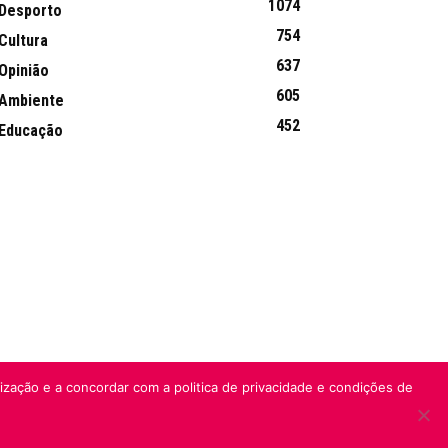
1074
Desporto
754
Cultura
637
Opinião
605
Ambiente
452
Educação
lização e a concordar com a politica de privacidade e condições de