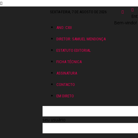
SEXTA-FEIRA, 7 DE AGOSTO DE 2026
Ent
Bem-vindo! 
ANO: CXII
DIRETOR: SAMUEL MENDONÇA
ESTATUTO EDITORIAL
FICHA TÉCNICA
ASSINATURA
CONTACTO
EM DIRETO
seu usuário