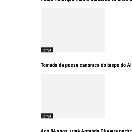
Igreja
Tomada de posse canónica do bispo do Alg
Igreja
Aos 84 anos, irmã Arminda Oliveira partic