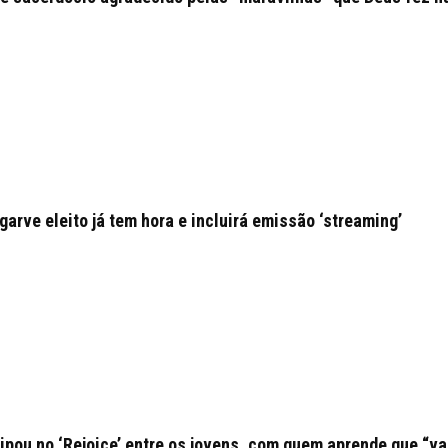
arve eleito já tem hora e incluirá emissão ‘streaming’
ipou no ‘Rejoice’ entre os jovens, com quem aprende que “va