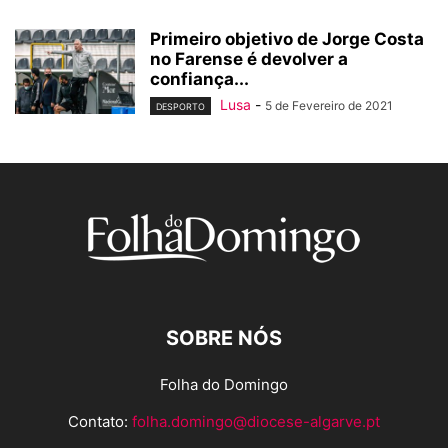
Primeiro objetivo de Jorge Costa
no Farense é devolver a
confiança...
Lusa
-
5 de Fevereiro de 2021
DESPORTO
SOBRE NÓS
Folha do Domingo
Contato:
folha.domingo@diocese-algarve.pt