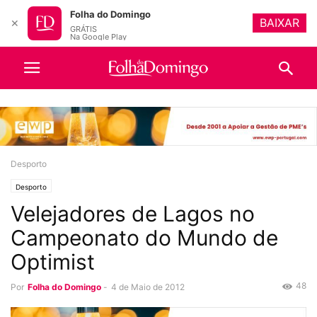
Folha do Domingo
BAIXAR
✕
GRÁTIS
Na Google Play
Desporto
Desporto
Velejadores de Lagos no
Campeonato do Mundo de
Optimist
48
Por
Folha do Domingo
-
4 de Maio de 2012