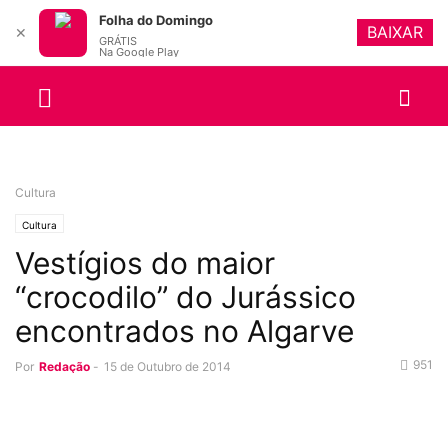
Folha do Domingo
BAIXAR
✕
GRÁTIS
Na Google Play
Cultura
Cultura
Vestígios do maior
“crocodilo” do Jurássico
encontrados no Algarve
951
Por
Redação
-
15 de Outubro de 2014