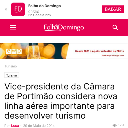
Folha do Domingo
BAIXAR
✕
GRÁTIS
Na Google Play
Turismo
Turismo
Vice-presidente da Câmara
de Portimão considera nova
linha aérea importante para
desenvolver turismo
179
Por
Lusa
-
29 de Maio de 2014