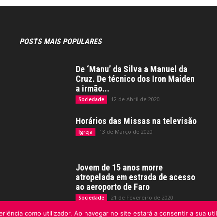
POSTS MAIS POPULARES
De ‘Manu’ da Silva a Manuel da
Cruz. De técnico dos Iron Maiden
a irmão...
12 de Abril de 2020
Sociedade
Horários das Missas na televisão
13 de Março de 2020
Igreja
Jovem de 15 anos morre
atropelada em estrada de acesso
ao aeroporto de Faro
21 de Fevereiro de 2020
Sociedade
riência como utilizador. Ao navegar no site estará a consentir a sua uti