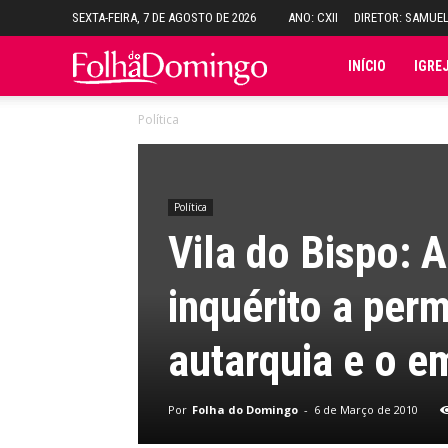
SEXTA-FEIRA, 7 DE AGOSTO DE 2026
ANO: CXII
DIRETOR: SAMUE
Folha
INÍCIO
IGRE
Política
do
Domingo
Política
Vila do Bispo: 
inquérito a per
autarquia e o e
Por
Folha do Domingo
-
6 de Março de 2010