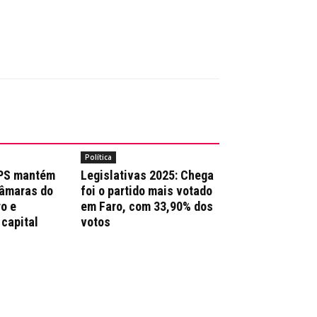
Política
 PS mantém
Legislativas 2025: Chega
Câmaras do
foi o partido mais votado
ro e
em Faro, com 33,90% dos
 capital
votos