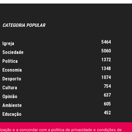
CATEGORIA POPULAR
5464
Igreja
5060
Sociedade
1372
Política
1348
Economia
1074
Desporto
754
Cultura
637
Opinião
605
Ambiente
452
Educação
lização e a concordar com a politica de privacidade e condições de