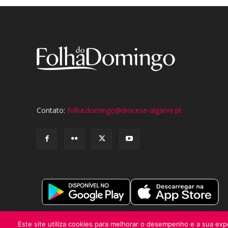
Contato:
folha.domingo@diocese-algarve.pt
Este site utiliza cookies para melhorar o desempenho e a sua expe