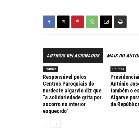
ARTIGOS RELACIONADOS
MAIS DO AUTO
Política
Política
Responsável pelos
Presidencia
Centros Paroquiais do
António Jos
nordeste algarvio diz que
também o es
“a solidariedade grita por
Algarve par
socorro no interior
da Repúblic
esquecido”