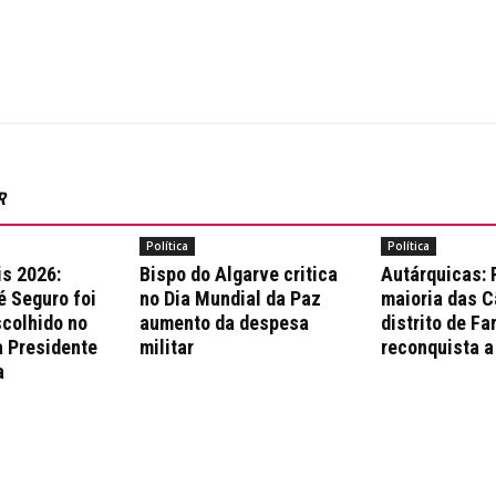
R
Política
Política
is 2026:
Bispo do Algarve critica
Autárquicas:
é Seguro foi
no Dia Mundial da Paz
maioria das 
colhido no
aumento da despesa
distrito de Fa
a Presidente
militar
reconquista a
a