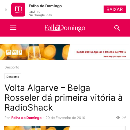
Folha do Domingo
BAIXAR
✕
GRÁTIS
Na Google Play
Desporto
Desporto
Volta Algarve – Belga
Rosseler dá primeira vitória à
RadioShack
59
Por
Folha do Domingo
-
20 de Fevereiro de 2010