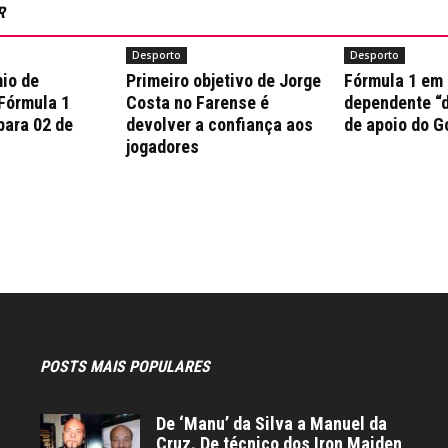
R
Desporto
Desporto
io de
Primeiro objetivo de Jorge
Fórmula 1 em
 Fórmula 1
Costa no Farense é
dependente “d
para 02 de
devolver a confiança aos
de apoio do G
jogadores
POSTS MAIS POPULARES
De ‘Manu’ da Silva a Manuel da
Cruz. De técnico dos Iron Maiden