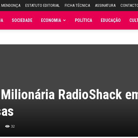
L MENDONÇA
ESTATUTO EDITORIAL
FICHA TÉCNICA
ASSINATURA
CONTACT
JA
SOCIEDADE
ECONOMIA
POLÍTICA
EDUCAÇÃO
CUL
 Milionária RadioShack e
sas
32