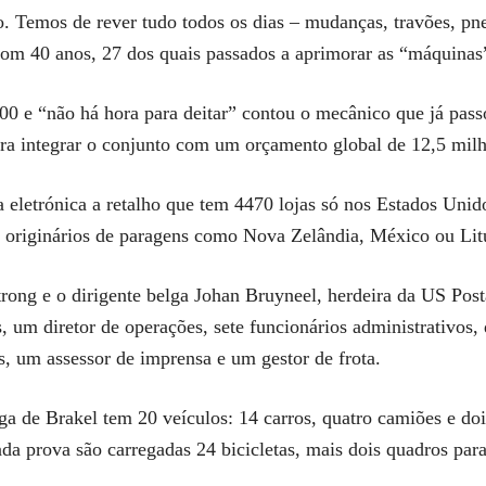
. Temos de rever tudo todos os dias – mudanças, travões, pn
com 40 anos, 27 dos quais passados a aprimorar as “máquinas
7:00 e “não há hora para deitar” contou o mecânico que já pa
ra integrar o conjunto com um orçamento global de 12,5 milh
 eletrónica a retalho que tem 4470 lojas só nos Estados Unido
, originários de paragens como Nova Zelândia, México ou Lit
rong e o dirigente belga Johan Bruyneel, herdeira da US Pos
 um diretor de operações, sete funcionários administrativos, d
s, um assessor de imprensa e um gestor de frota.
lga de Brakel tem 20 veículos: 14 carros, quatro camiões e do
cada prova são carregadas 24 bicicletas, mais dois quadros para