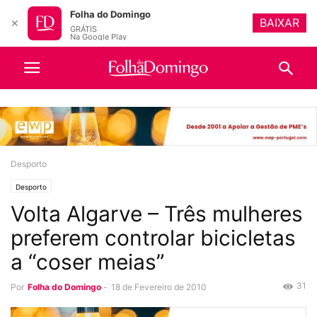
Folha do Domingo
BAIXAR
✕
GRÁTIS
Na Google Play
Desporto
Desporto
Volta Algarve – Três mulheres
preferem controlar bicicletas
a “coser meias”
31
Por
Folha do Domingo
-
18 de Fevereiro de 2010