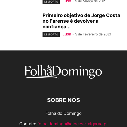
Lusa
-
5 de Março de 2021
DESPORTO
Primeiro objetivo de Jorge Costa
no Farense é devolver a
confiança...
Lusa
-
5 de Fevereiro de 2021
DESPORTO
SOBRE NÓS
Folha do Domingo
Contato:
folha.domingo@diocese-algarve.pt