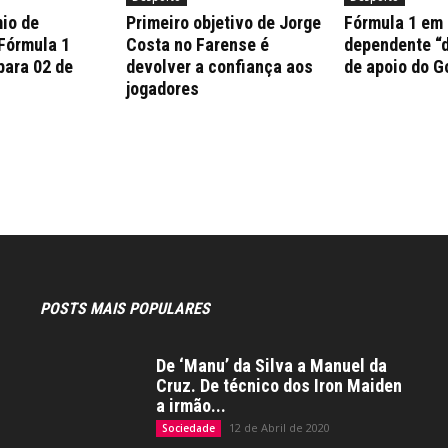
io de
Primeiro objetivo de Jorge
Fórmula 1 em
 Fórmula 1
Costa no Farense é
dependente “d
para 02 de
devolver a confiança aos
de apoio do G
jogadores
POSTS MAIS POPULARES
De ‘Manu’ da Silva a Manuel da
Cruz. De técnico dos Iron Maiden
a irmão...
12 de Abril de 2020
Sociedade