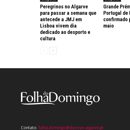
Peregrinos no Algarve
Grande Prém
para passar a semana que
Portugal de
antecede a JMJ em
confirmado 
Lisboa vivem dia
maio
dedicado ao desporto e
cultura
Contato:
folha.domingo@diocese-algarve.pt