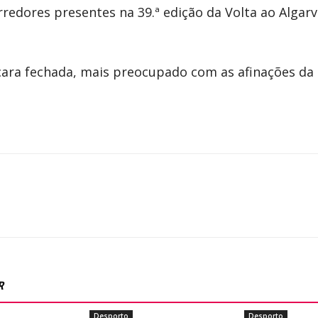
redores presentes na 39.ª edição da Volta ao Algar
ra fechada, mais preocupado com as afinações da b
R
Desporto
Desporto