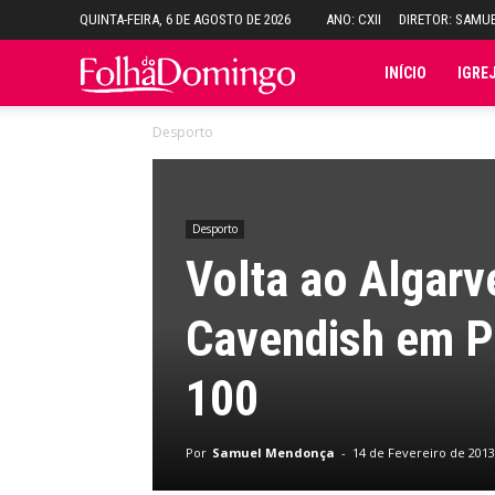
QUINTA-FEIRA, 6 DE AGOSTO DE 2026
ANO: CXII
DIRETOR: SAMU
Folha
INÍCIO
IGRE
Desporto
do
Domingo
Desporto
Volta ao Algarv
Cavendish em Por
100
Por
Samuel Mendonça
-
14 de Fevereiro de 2013