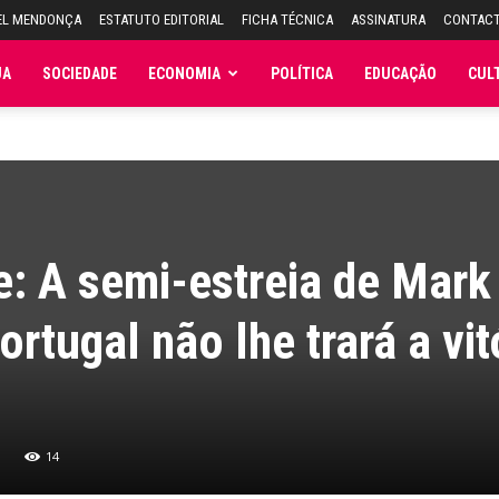
EL MENDONÇA
ESTATUTO EDITORIAL
FICHA TÉCNICA
ASSINATURA
CONTAC
JA
SOCIEDADE
ECONOMIA
POLÍTICA
EDUCAÇÃO
CUL
e: A semi-estreia de Mark
tugal não lhe trará a vit
14