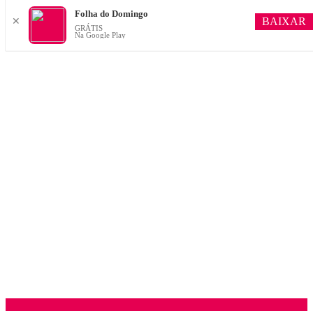
Folha do Domingo
BAIXAR
✕
GRÁTIS
Na Google Play