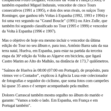
também espanhol Miguel Indurain, vencedor de cinco Tours
consecutivos (1991 a 1995), e dois dos seus rivais, os suíços Tony
Rominger, que ganhou três Voltas à Espanha (1992, 1993 e 1994) e
foi uma vez segundo na "Grand Boucle" (1991) ou Alex Zulle, que
também foi segundo classificado no Tour (1995 e 1999) e vencedor
da Volta à Espanha (1996 e 1997).
Mas o objetivo de hoje era mesmo incluir o vencedor da última
edição do Tour no seu álbum e, para isso, António Barra saiu da sua
terra natal, Huelva, em Espanha, para estar na partida da terceira
etapa da 36ª edição da Volta ao Algarve em bicicleta, que ligará
Castro Marim ao Alto do Malhão, na distância de 173,7 quilómetros.
"Saímos de Huelva às 08:00 (07:00 em Portugal), de propósito, para
virmos ver o Contador", explicou à Agência Lusa este colecionador
de fotografias e seguidor do ciclismo, que soma fotos com campeões
há quase 35 anos e é sempre acompanhado pela mulher.
Dolores Carrascal também mostra orgulho no álbum do marido e
garante: "Vamos a todo o lado. Em Espanha, em França e em
Portugal também".