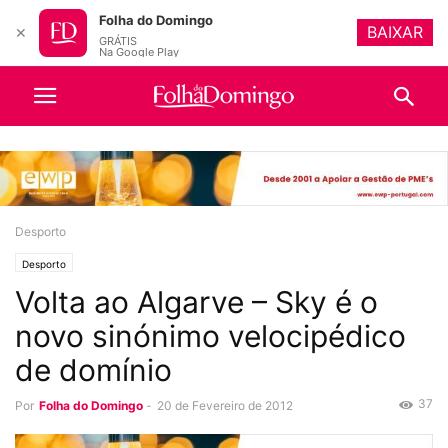
Folha do Domingo
BAIXAR
✕
GRÁTIS
Na Google Play
Desporto
Desporto
Volta ao Algarve – Sky é o
novo sinónimo velocipédico
de domínio
37
Por
Folha do Domingo
-
20 de Fevereiro de 2012