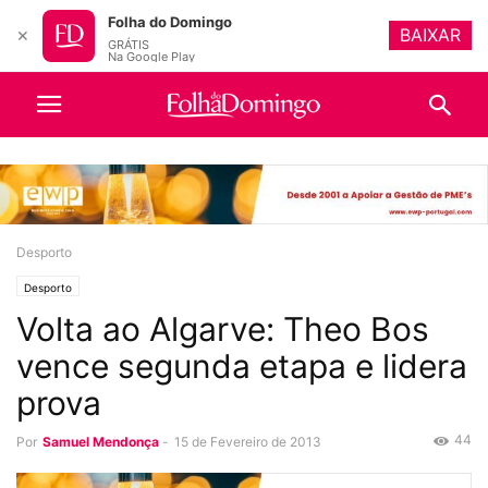
Folha do Domingo
BAIXAR
✕
GRÁTIS
Na Google Play
Desporto
Desporto
Volta ao Algarve: Theo Bos
vence segunda etapa e lidera
prova
44
Por
Samuel Mendonça
-
15 de Fevereiro de 2013