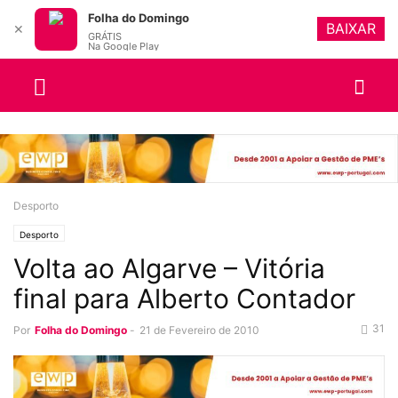
Folha do Domingo
BAIXAR
✕
GRÁTIS
Na Google Play
Desporto
Desporto
Volta ao Algarve – Vitória
final para Alberto Contador
31
Por
Folha do Domingo
-
21 de Fevereiro de 2010