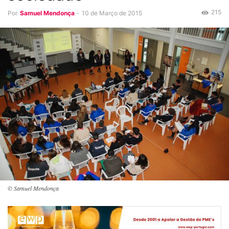
215
Por
Samuel Mendonça
-
10 de Março de 2015
© Samuel Mendonça