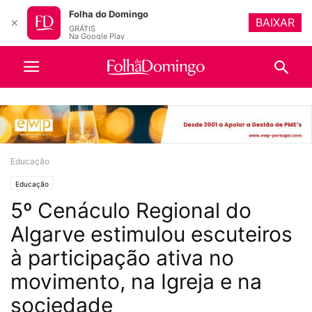
Folha do Domingo
BAIXAR
✕
GRÁTIS
Na Google Play
Educação
Educação
5º Cenáculo Regional do
Algarve estimulou escuteiros
à participação ativa no
movimento, na Igreja e na
sociedade