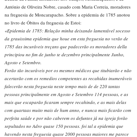
António de Oliveira Nobre, casado com Maria Correia, moradores
na freguesia de Moncarapacho. Sobre a epidemia de 1785 anotou
no livro de Óbitos da freguesia de Estoi:
«Epidemia de 1785: Relação minha deixando lamentável socesso
da grauissima epidemia que houe em esta freguesia no verão de
1785 das incuráveis treçans que padecerão os moradores della
principiou no fim de junho te dezembro principalmente Junho,
Agosto e Setembro.
Forão tão incuráveis por os mesmos médicos que titubiarão e não
acertarão com os remedios competentes as recahidas inumeráveis
falecerão nesta freguesia neste tempo mais de de 220 tantas
pessoas principalmente em Agosto e Setembro 114 pessoas, e as
mais que escaparão ficaram sempre recahindo, e as mais delas
com quartaas muito mais de hum anno, e nunca mais ficarão com
perfeita saúde e por não caberem os defuntos já na igreja forão
sepultados no Adro quase 150 pessoas. foi tal a epidemia que
havendo nesta freguesia quase 2000 pessoas maiores me parece