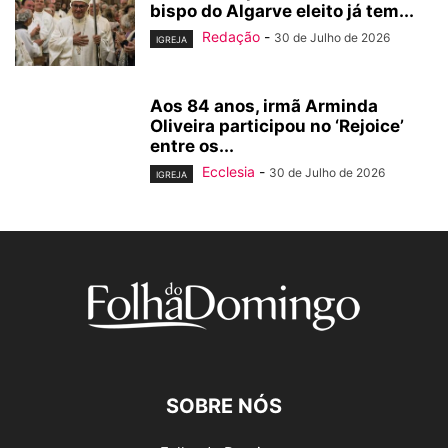
bispo do Algarve eleito já tem...
Redação
-
30 de Julho de 2026
IGREJA
Aos 84 anos, irmã Arminda
Oliveira participou no ‘Rejoice’
entre os...
Ecclesia
-
30 de Julho de 2026
IGREJA
SOBRE NÓS