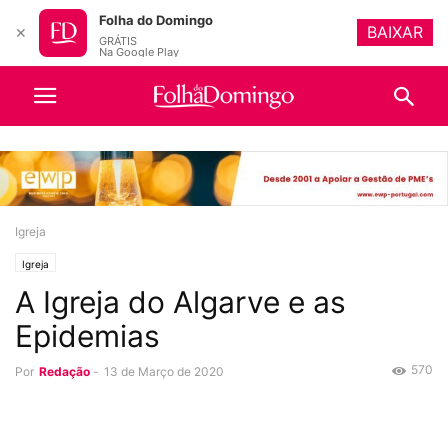
Folha do Domingo
BAIXAR
✕
GRÁTIS
Na Google Play
Igreja
Igreja
A Igreja do Algarve e as
Epidemias
570
Por
Redação
-
13 de Março de 2020