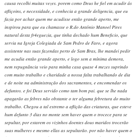
causa recolhi muitas vezes. porem como Deus he fiel em acudir ás
afliçoins, e necessidade, e conhecia a grande deligencia, que eu
fazia por achar quem me acudisse então grande aperto, me
inspirou para que eu chamasse o R.do António Manoel Pires
natural desta fr4eguezia, que tinha dechado hum Beneficio, que
servia na Igreja Colegiada de Sam Pedro de Faro, e agora
assistente nas suas fazendas perto de Sam Bras, lhe mandei pedir
me acudia então grande aperto, e logo sem a mínima demora,
nem repugnância veio para minha casa quase 4 mezes suprindo
com muito trabalho e charidade a nossa falta trabalhando de dia
e de noite na administração dos sacramentos, e encomendar os
defuntos. e foi Deus servido como tam bom pai. que se lhe nada
apagarão as febres não obstante o ter alguma febretura do muito
trabalho. Chegou a tal estremo a aflição das criaturas, que esteve
hum defunto 3 dias no monte sem haver quem o trocece para se
sepultar, por estarem os vizinhos doentes dous maridos trocerão
suas mulheres e mesmo ellas as sepultarão. por não haver quem o