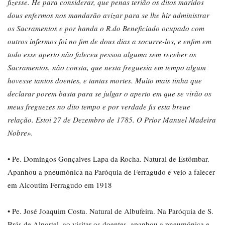
fizesse. He para considerar, que penas terião os ditos maridos
dous enfermos nos mandarão avizar para se lhe hir administrar
os Sacramentos e por handa o R.do Beneficiado ocupado com
outros infermos foi no fim de dous dias a socurre-los, e enfim em
todo esse aperto não faleceu pessoa alguma sem receber os
Sacramentos, não consta, que nesta freguesia em tempo algum
hovesse tantos doentes, e tantas mortes. Muito mais tinha que
declarar porem basta para se julgar o aperto em que se virão os
meus freguezes no dito tempo e por verdade fis esta breue
relação. Estoi 27 de Dezembro de 1785. O Prior Manuel Madeira
Nobre».
• Pe. Domingos Gonçalves Lapa da Rocha. Natural de Estômbar.
Apanhou a pneumónica na Paróquia de Ferragudo e veio a falecer
em Alcoutim Ferragudo em 1918
• Pe. José Joaquim Costa. Natural de Albufeira. Na Paróquia de S.
Brás de Alportel, ao visitar os doentes, apanhou a pneumónica e