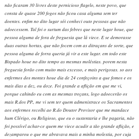
não ficaram 30 livres deste pernicioso flagelo, neste povo, que
consta de quase 200 fogos não ficou casa alguma sem ter
doentes. enfim no dito lugar sói conheci outo pessoas que não
adoecessem. Tal foi o surtum das febres que neste lugar houe, que
pessoa alguma de fora de freguesia que lá viece. E se demorasse
duas outras hortas, que não focem com as ditraçans de sorte, que
pessoa alguma de forra queria já vir a este lugar. em todo este
Bispado houe no dito tempo as mesmas moléstias. porem nesta
freguesia forão com muito mais excesso, e mais perigosas. so aos
enfermos dos montes houe dia de 24 confeçoins a que fomos e os
mais dias a dez, ou doze. Foi grande a aflição em que me vi,
porque cahindo eu com as mesmas treçans, logo adoecerão os
mais R.dos PP., me vi sem ter quem admenistrace os Sacramentos
aos enfermos recolhi ao R.do Doutor Provisor que me mandace
hum Clérigo, ou Religioso, que eu o sustentaria e lhe pagaria, não
foi possível achar-ce quem me viece acudir a tão grande aflição, e
dezamparou o que me abravava mais a minha molestia, por cuja