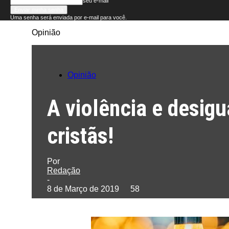
seu e-mail
Uma senha será enviada por e-mail para você.
Opinião
Folha
do
Opinião
Domingo
A violência e desig
cristãs!
Por
Redação
-
8 de Março de 2019
58