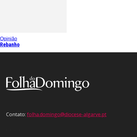
Opinião
Rebanho
Contato:
folha.domingo@diocese-algarve.pt