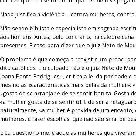
certeza que não se furam tímpanos, nem se pegam 
Nada justifica a violência – contra mulheres, contra
Não sendo biblista e especialista em sagrada escr
aos homens. Antes, pelo contrário, na célebre cen
presentes. É caso para dizer que o juiz Neto de Mo
O problema é que começa a reexistir um preocupan
dito católicos. E o culpado não é o juiz Neto de M
Joana Bento Rodrigues -, critica a lei da paridade e
mesmo as «características mais belas da mulher»: «
«gosta de se arranjar e de se sentir bonita. Gosta
«a mulher gosta de se sentir útil, de ser a retagua
naturalmente, «a mulher é provida de um encanto, d
mulheres, é fazer escolhas, que não são sinal de d
E eu questiono-me: e aquelas mulheres que viveram