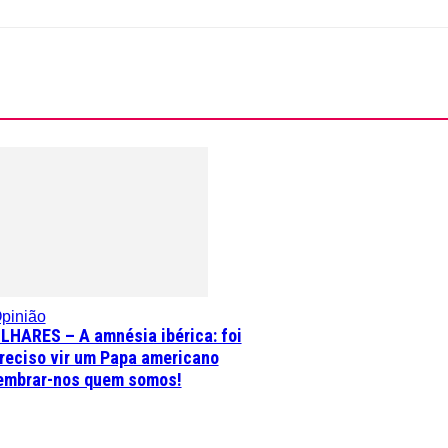
pinião
LHARES – A amnésia ibérica: foi
reciso vir um Papa americano
embrar-nos quem somos!