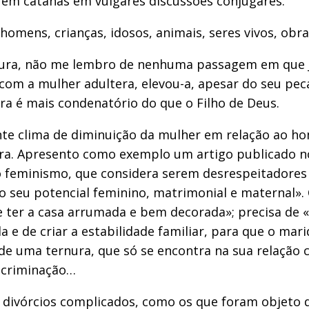
em catanas em vulgares discussões conjugares.
 homens, crianças, idosos, animais, seres vivos, obr
itura, não me lembro de nenhuma passagem em que J
a com a mulher adultera, elevou-a, apesar do seu p
ura é mais condenatório do que o Filho de Deus.
te clima de diminuição da mulher em relação ao ho
oura. Apresento como exemplo um artigo publicado n
 o feminismo, que considera serem desrespeitadores d
o seu potencial feminino, matrimonial e maternal».
 de ter a casa arrumada e bem decorada»; precisa d
rda e de criar a estabilidade familiar, para que o m
e uma ternura, que só se encontra na sua relação co
escriminação…
 divórcios complicados, como os que foram objeto 