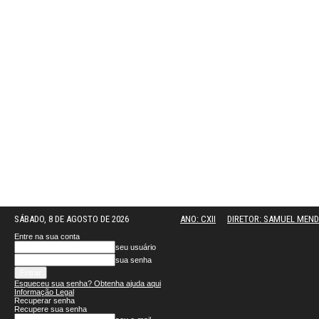
SÁBADO, 8 DE AGOSTO DE 2026
ANO: CXII
DIRETOR: SAMUEL MEN
Entre na sua conta
seu usuário
sua senha
Esqueceu sua senha? Obtenha ajuda aqui
Informação Legal
Recuperar senha
Recupere sua senha