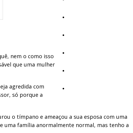
Cultura
Ambiente
Desporto
quê, nem o como isso
nsável que uma mulher
Opinião
seja agredida com
Vídeos
ssor, só porque a
 furou o tímpano e ameaçou a sua esposa com uma
o de uma família anormalmente normal, mas tenho a