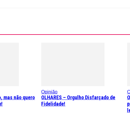
Opinião
O
, mas não quero
OLHARES – Orgulho Disfarçado de
O
m!
Fidelidade!
p
l