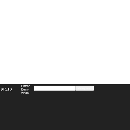
Entrar
 DIRETO
Bem-
vindo!