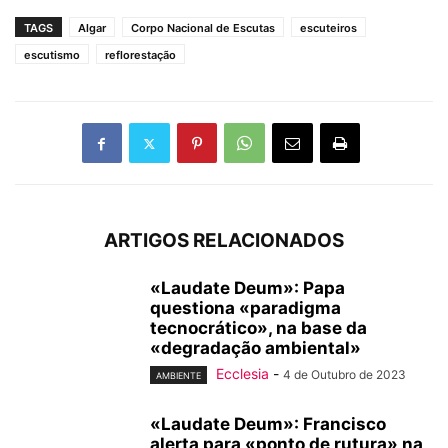
TAGS
Algar
Corpo Nacional de Escutas
escuteiros
escutismo
reflorestação
ARTIGOS RELACIONADOS
«Laudate Deum»: Papa
questiona «paradigma
tecnocrático», na base da
«degradação ambiental»
Ecclesia
-
4 de Outubro de 2023
AMBIENTE
«Laudate Deum»: Francisco
alerta para «ponto de rutura» na