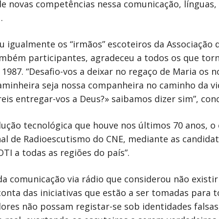
 novas competências nessa comunicação, línguas, té
.
u igualmente os “irmãos” escoteiros da Associação d
ambém participantes, agradeceu a todos os que torna
e 1987. “Desafio-vos a deixar no regaço de Maria os 
aminheira seja nossa companheira no caminho da vi
eis entregar-vos a Deus?» saibamos dizer sim”, conc
ção tecnológica que houve nos últimos 70 anos, o 
al de Radioescutismo do CNE, mediante as candidat
OTI a todas as regiões do país”.
a comunicação via rádio que considerou não existi
nta das iniciativas que estão a ser tomadas para t
res não possam registar-se sob identidades falsas,