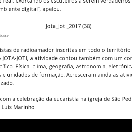
e real, exortando os escuteiros a serem verdadeiros
biente digital”, apelou.
donça
stas de radioamador inscritas em todo o território 
do JOTA-JOTI, a atividade contou também com um con
fico. Física, clima, geografia, astronomia, eletróni
s
e unidades de formação. Acresceram ainda as ativi
izado.
com a celebração da eucaristia na igreja de São Ped
 Luís Marinho.