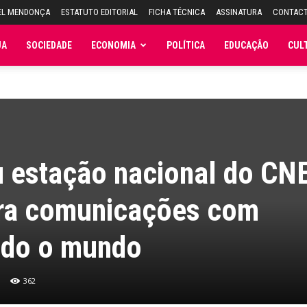
EL MENDONÇA
ESTATUTO EDITORIAL
FICHA TÉCNICA
ASSINATURA
CONTAC
JA
SOCIEDADE
ECONOMIA
POLÍTICA
EDUCAÇÃO
CUL
u estação nacional do CN
ra comunicações com
todo o mundo
362