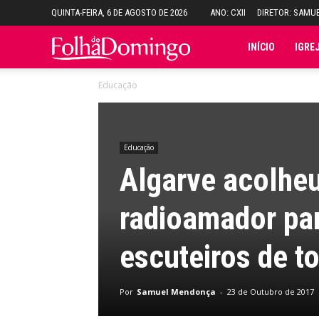
QUINTA-FEIRA, 6 DE AGOSTO DE 2026
ANO: CXII
DIRETOR: SAMU
Folha
INÍCIO
IGRE
Educação
do
Domingo
Educação
Algarve acolhe
radioamador pa
escuteiros de 
Por
Samuel Mendonça
-
23 de Outubro de 2017